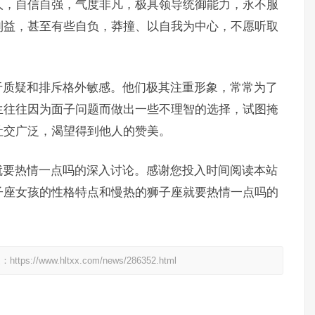
人，自信自强，气度非凡，极具领导统御能力，永不服
利益，甚至有些自负，莽撞、以自我为中心，不愿听取
于质疑和排斥格外敏感。他们极其注重形象，常常为了
生往往因为面子问题而做出一些不理智的选择，试图掩
社交广泛，渴望得到他人的赞美。
就要热情一点吗的深入讨论。感谢您投入时间阅读本站
子座女孩的性格特点和慢热的狮子座就要热情一点吗的
处：
https://www.hltxx.com/news/286352.html