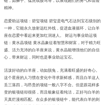
链，如狮子、猛虎或骏马等，以展现她们的勇气和冒险
精神。
恋爱助运项链：碧玺项链 碧玺是电气石达到宝石级别的
一种，它能永久放射远红外线，促进血液循环，让白羊
座在恋爱中看起来更加红润迷人。 财运与事业助运项
链：黄水晶项链 黄水晶象征着智慧和财富，对于精力旺
盛、活力充沛的白羊座来说，黄水晶能增强他们的自信
心，带来财运，同时也是事业助运宝石。
活泼好动的白羊座，动如脱兔，充满着旺盛的好奇心。
这个星座的人习惯在变化中寻求新鲜感，而且白羊这人
丢三落四，与昂贵的项链一般八字不合。但是跟花样多
变的银项链却很搭，而且银象征着纯洁，正好与白羊的
天真烂漫相匹配。在众多的银项链中，能代表白羊的则