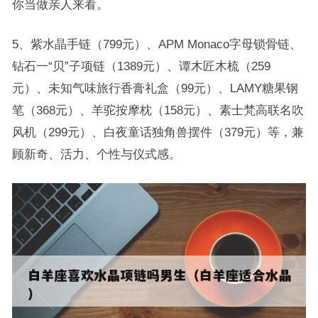
你当做亲人来看。
5、紫水晶手链（799元）、APM Monaco字母锁骨链、
钻石一“贝”子项链（1389元）、谭木匠木梳（259
元）、未知气味旅行香膏礼盒（99元）、LAMY糖果钢
笔（368元）、羊驼按摩枕（158元）、素士梵高联名吹
风机（299元）、白夜童话独角兽摆件（379元）等，兼
顾新奇、活力、个性与仪式感。