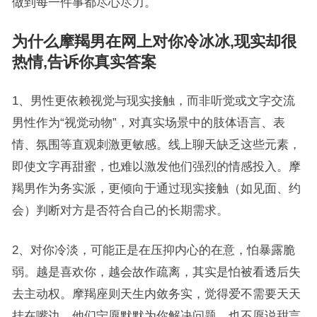
做到每一件事都尽心尽力。
为什么摩羯男在网上对你冷冰冰,现实却很
热情,告诉你真实答案
1、男性更依赖视觉与现实接触，而非听觉或文字交流
男性作为“视觉动物”，对真实场景中的肢体语言、表
情、氛围等直观刺激更敏感。线上聊天缺乏这些元素，
即使文字再甜蜜，也难以激发他们强烈的情感投入。摩
羯男作为务实派，更倾向于通过现实接触（如见面、约
会）判断对方是否符合自己的长期需求。
2、对你冷淡，可能正是在压抑内心的在意，怕暴露脆
弱。越是喜欢你，越会故作疏离，其实是怕被看透后失
去主动权。摩羯座则天生内敛务实，觉得爱不需要天天
挂在嘴边。他们宁愿默默为你解决问题，也不愿说甜言