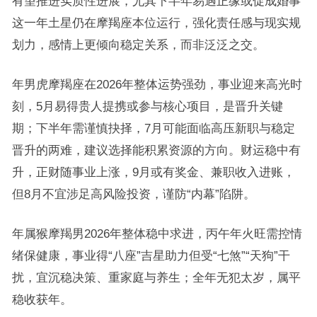
有望推进实质性进展，尤其下半年易遇正缘或促成婚事
这一年土星仍在摩羯座本位运行，强化责任感与现实规
划力，感情上更倾向稳定关系，而非泛泛之交。
年男虎摩羯座在2026年整体运势强劲，事业迎来高光时
刻，5月易得贵人提携或参与核心项目，是晋升关键
期；下半年需谨慎抉择，7月可能面临高压新职与稳定
晋升的两难，建议选择能积累资源的方向。财运稳中有
升，正财随事业上涨，9月或有奖金、兼职收入进账，
但8月不宜涉足高风险投资，谨防“内幕”陷阱。
年属猴摩羯男2026年整体稳中求进，丙午年火旺需控情
绪保健康，事业得“八座”吉星助力但受“七煞”“天狗”干
扰，宜沉稳决策、重家庭与养生；全年无犯太岁，属平
稳收获年。