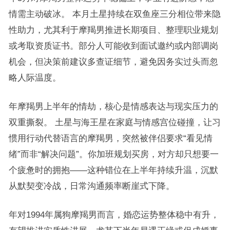
情需主动破冰。 本月土星持续在双鱼座三分相位带来隐
性助力，尤其利于摩羯男推进长期项目、整理职业规划
或考取资质证书。部分人可能收到面试邀约或内部调岗
机会，但决策前建议多查证细节，避免因务实过头而忽
略人际温度。
年摩羯男上半年的情劫，核心是情感表达与现实压力的
双重撕裂。 土星与海王星在家庭与情感宫位碰撞，让习
惯用行动代替语言的摩羯男，突然被伴侣要求“看见情
绪”而非“解决问题”。你加班规划买房，对方却只想要一
个疲惫时的拥抱——这种错位在上半年持续升温，沉默
从默契变冷战，日常沟通频率断崖式下降。
年对1994年属狗摩羯男而言，婚恋运势整体稳中有升，