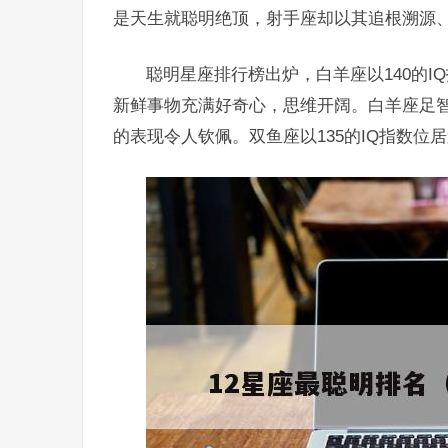
是天生就聪明绝顶，射手座却以其追根溯源
聪明星座排行榜出炉，白羊座以140的
新鲜事物充满好奇心，思维开阔。白羊座足
的表现令人钦佩。双鱼座以135的IQ指数