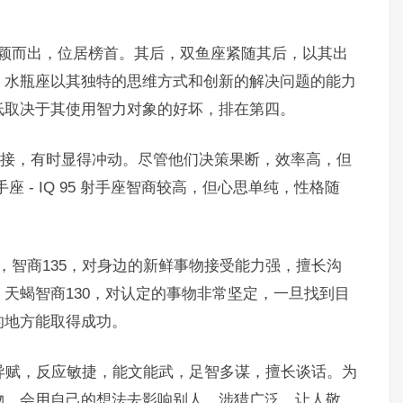
脱颖而出，位居榜首。其后，双鱼座紧随其后，以其出
。水瓶座以其独特的思维方式和创新的解决问题的能力
低取决于其使用智力对象的好坏，排在第四。
思维较为直接，有时显得冲动。尽管他们决策果断，效率高，但
 - IQ 95 射手座智商较高，但心思单纯，性格随
。
，智商135，对身边的新鲜事物接受能力强，擅长沟
天蝎智商130，对认定的事物非常坚定，一旦找到目
的地方能取得成功。
禀异赋，反应敏捷，能文能武，足智多谋，擅长谈话。为
物。会用自己的想法去影响别人。涉猎广泛，让人敬